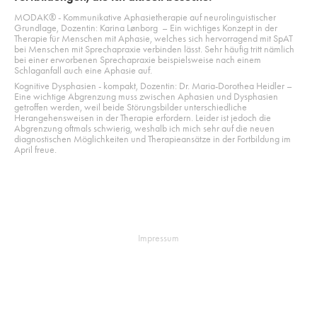
MODAK® - Kommunikative Aphasietherapie auf neurolinguistischer
Grundlage
, Dozentin: Karina Lønborg – Ein wichtiges Konzept in der
Therapie für Menschen mit Aphasie, welches sich hervorragend mit SpAT
bei Menschen mit Sprechapraxie verbinden lässt. Sehr häufig tritt nämlich
bei einer erworbenen Sprechapraxie beispielsweise nach einem
Schlaganfall auch eine Aphasie auf.
Kognitive Dysphasien - kompakt
, Dozentin: Dr. Maria-Dorothea Heidler –
Eine wichtige Abgrenzung muss zwischen Aphasien und Dysphasien
getroffen werden, weil beide Störungsbilder unterschiedliche
Herangehensweisen in der Therapie erfordern. Leider ist jedoch die
Abgrenzung oftmals schwierig, weshalb ich mich sehr auf die neuen
diagnostischen Möglichkeiten und Therapieansätze in der Fortbildung im
April freue.
Impressum