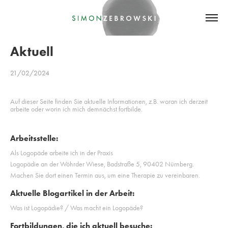
Aktuell
21/02/2024
Auf dieser Seite finden Sie aktuelle Informationen, z.B. woran ich derzeit
arbeite oder worin ich mich demnächst fortbilde.
Arbeitsstelle:
Als Logopäde arbeite ich in der Praxis
Logopädie an der Wöhrder Wiese, Badstraße 5, 90402 Nürnberg.
Machen Sie dort einen Termin aus, um eine Therapie zu vereinbaren.
Aktuelle Blogartikel in der Arbeit:
Was ist Logopädie? / Was macht ein Logopäde?
Fortbildungen, die ich aktuell besuche: